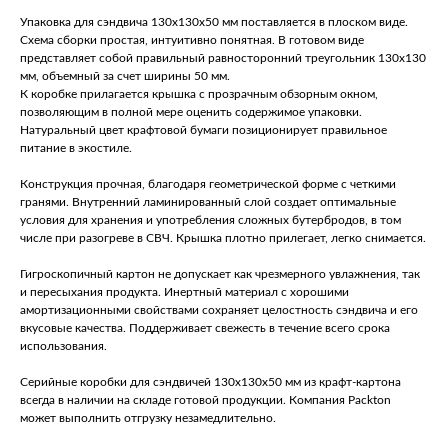
Упаковка для сэндвича 130х130х50 мм поставляется в плоском виде.
Схема сборки простая, интуитивно понятная. В готовом виде
представляет собой правильный равносторонний треугольник 130х130
мм, объемный за счет ширины 50 мм.
К коробке прилагается крышка с прозрачным обзорным окном,
позволяющим в полной мере оценить содержимое упаковки.
Натуральный цвет крафтовой бумаги позиционирует правильное
питание в экостиле.
Конструкция прочная, благодаря геометрической форме с четкими
гранями. Внутренний ламинированный слой создает оптимальные
условия для хранения и употребления сложных бутербродов, в том
числе при разогреве в СВЧ. Крышка плотно прилегает, легко снимается.
Гигроскопичный картон не допускает как чрезмерного увлажнения, так
и пересыхания продукта. Инертный материал с хорошими
амортизационными свойствами сохраняет целостность сэндвича и его
вкусовые качества. Поддерживает свежесть в течение всего срока
использования.
Серийные коробки для сэндвичей 130х130х50 мм из крафт-картона
всегда в наличии на складе готовой продукции. Компания Packton
может выполнить отгрузку незамедлительно.