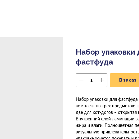
Набор упаковки 
фастфуда
В заказ
Набор упаковки для фастфуда
комплект из трех предметов: к
две для хот-догов – открытая 
Внутренний слой ламинации з
жира и влаги. Полноцветная п
визуальную привлекательность
упаковке хочется покупать и п