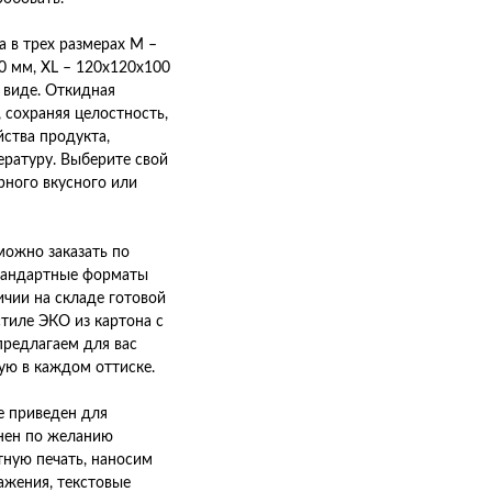
а в трех размерах M –
0 мм, XL – 120х120х100
 виде. Откидная
 сохраняя целостность,
йства продукта,
ратуру. Выберите свой
рного вкусного или
можно заказать по
тандартные форматы
ичии на складе готовой
тиле ЭКО из картона с
редлагаем для вас
ую в каждом оттиске.
е приведен для
нен по желанию
тную печать, наносим
ажения, текстовые